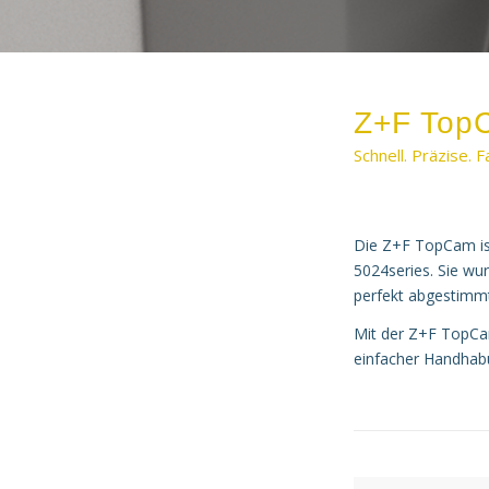
Z+F Top
Schnell. Präzise. F
Die Z+F TopCam is
5024series. Sie wur
perfekt abgestimmt
Mit der Z+F TopCam
einfacher Handhab