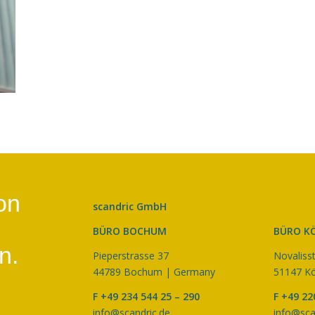
on
scandric GmbH
BÜRO BOCHUM
BÜRO K
n.
Pieperstrasse 37
Novaliss
44789 Bochum | Germany
51147 Kö
F +49 234 544 25 – 290
F +49 22
info@scandric.de
info@sca