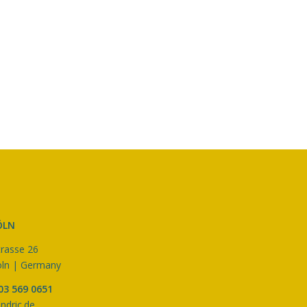
ÖLN
trasse 26
ln | Germany
03 569 0651
ndric.de